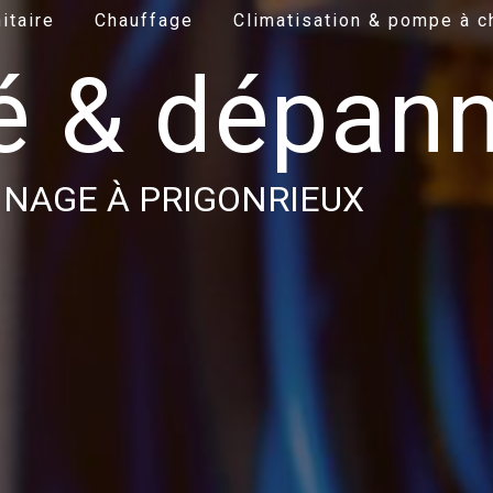
itaire
Chauffage
Climatisation & pompe à c
té & dépan
NAGE À PRIGONRIEUX