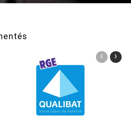
imentés
›
‹